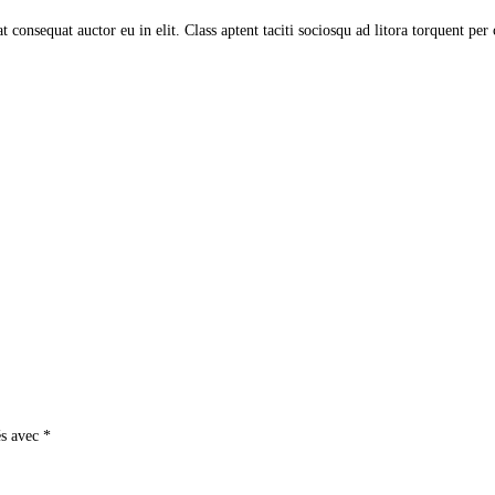
t consequat auctor eu in elit. Class aptent taciti sociosqu ad litora torquent pe
és avec
*