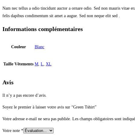
Nam nec tellus a odio tincidunt auctor a ornare odio. Sed non mauris vitae era
felis dapibus condimentum sit amet a augue. Sed non neque elit sed .
Informations complémentaires
Couleur
Blanc
Taille Vêtements
M
,
L
,
XL
Avis
Il n’y a pas encore d’avis.
Soyez le premier à laisser votre avis sur “Green Tshirt”
Votre adresse e-mail ne sera pas publiée.
Les champs obligatoires sont indiqu
Votre note
*